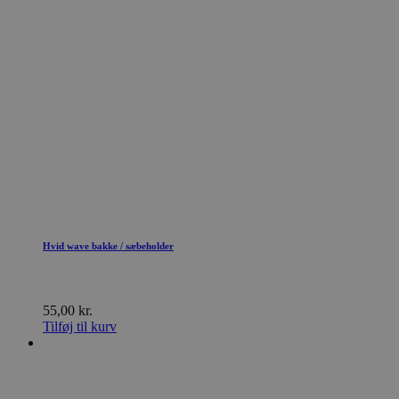
woocommerce_recently_viewed
Automattic In
kosmetologski
wc_cart_created
kosmetologski
wc_cart_hash_[abcdef0123456789]{32}
kosmetologski
Hvid wave bakke / sæbeholder
55,00
kr.
Tilføj til kurv