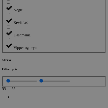
Negle
wp_woocommerce_session_[abcdef0123456789]
kosmetologski
{32}
Revitalash
Uashmama
Vipper og bryn
Mærke
CookieScriptConsent
CookieScript
kosmetologski
Filtrer pris
55
—
55