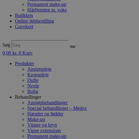
Permanent make-up
Hårfjerning m. voks
Butikken
Online tidsbestilling
Gavekort
Søg
0,00
kr.
0
Kurv
Produkter
Ansigtspleje
Kropspleje
Dufte
Negle
Bolig
Behandlinger
Ansigtsbehandlinger
Special behandlinger – Medex
Hænder og fødder
Make-up
Vipper og bryn
Vippe extensions
Permanent make-up