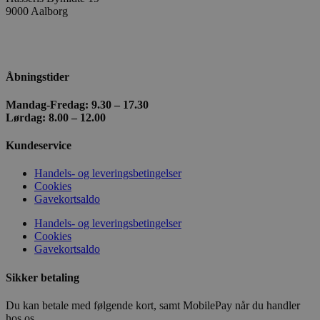
vej,
søg
9000 Aalborg
søge
+ 45 98 18 87 36
og d
det 
kosmetologskincare@outlook.com
Diss
brug
og f
Åbningstider
hje
ydee
brug
Mandag-Fredag: 9.30 – 17.30
Lørdag: 8.00 – 12.00
sbjs_migrations
.kosmetologskincare.dk
Session
Den
til 
brug
Kundeservice
og m
fors
sekt
Handels- og leveringsbetingelser
hjem
Cookies
forb
Gavekortsaldo
brug
webs
Handels- og leveringsbetingelser
sbjs_first_add
.kosmetologskincare.dk
Session
Den
Cookies
til 
Gavekortsaldo
opl
brug
bes
Sikker betaling
hje
her
tids
Du kan betale med følgende kort, samt MobilePay når du handler
hen
hos os.