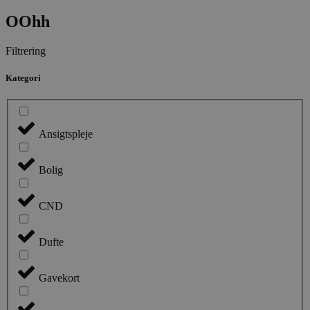
OOhh
Filtrering
Kategori
Ansigtspleje
Bolig
CND
Dufte
Gavekort