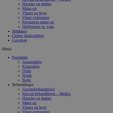
Hænder og fødder
Make-up
Vipper og bryn
Vippe extensions
Permanent make-up
Hårfjerning m. voks
Butikken
Online tidsbestilling
Gavekort
Menu
Produkter
Ansigtspleje
Kropspleje
Dufte
Negle
Bolig
Behandlinger
Ansigtsbehandlinger
Special behandlinger – Medex
Hænder og fødder
Make-up
Vipper og bryn
Vippe extensions