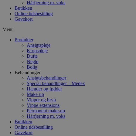
Hårfjerning m. voks
Butikken
Online tidsbestilling
Gavekort
Menu
Produkter
Ansigtspleje
Kropspleje
Dufte
Negle
Bolig
Behandlinger
Ansigtsbehandlinger
Special behandlinger – Medex
Hænder og fødder
Make-up
Vipper og bryn
Vippe extensions
Permanent make-up
Hårfjerning m. voks
Butikken
Online tidsbestilling
Gavekort