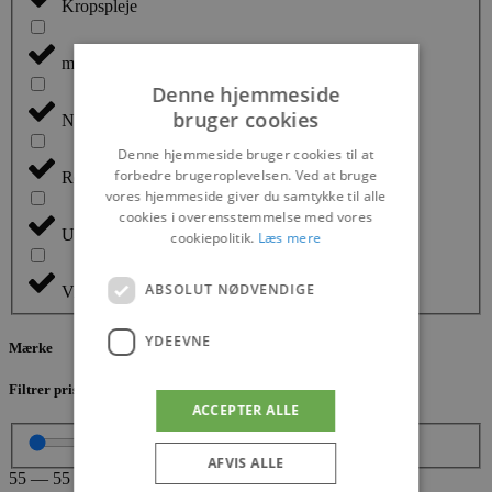
Kropspleje
medex
Denne hjemmeside
bruger cookies
Negle
Denne hjemmeside bruger cookies til at
forbedre brugeroplevelsen. Ved at bruge
Revitalash
vores hjemmeside giver du samtykke til alle
cookies i overensstemmelse med vores
Uashmama
cookiepolitik.
Læs mere
ABSOLUT NØDVENDIGE
Vipper og bryn
YDEEVNE
Mærke
Filtrer pris
ACCEPTER ALLE
AFVIS ALLE
55
—
55