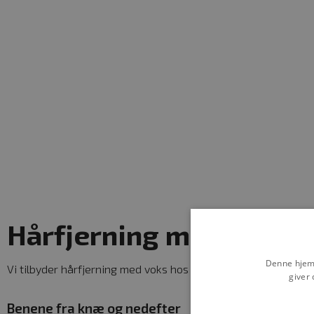
Hårfjerning med voks
Denne hjemm
Vi tilbyder hårfjerning med voks hos Kosmetolog SkinCare. På
giver 
Benene fra knæ og nedefter