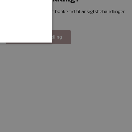
Du kan hurtigt og nemt booke tid til ansigtsbehandlinger
på knappen herunder.
Book tid til behandling
ministration. Hjemmesiden
ce med at bestemme,
ens indhold / data
ce med at bestemme,
ens indhold / data
e for den enkelte
ommerce kan koble din
en med dine kurvdata i