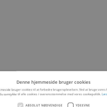
Denne hjemmeside bruger cookies
eside bruger cookies til at forbedre brugeroplevelsen. Ved at bruge vore
 denne side kan du læse om hvilke behandlinger vi tilbyder.
du samtykke til alle cookies i overensstemmelse med vores cookiepolitik.
Læs
Kr. 299,-
ABSOLUT NØDVENDIGE
YDEEVNE