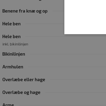
Benene fra knæ og op
Hele ben
Hele ben
inkl. bikinilinjen
Absolut nødvendige cookies
Bikinilinjen
kan ikke bruges korrekt ude
Navn
Armhulen
woocommerce_cart_hash
Overlæbe eller hage
woocommerce_items_in_c
Overlæbe og hage
wp_woocommerce_session
{32}
Arme