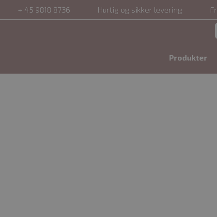
+ 45 9818 8736
Hurtig og sikker levering
Fr
Produkter