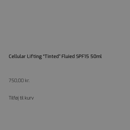
kosmetologski
woocommerce_items_in_cart
Automattic In
kosmetologski
Cellular Lifting “Tinted” Fluied SPF15 50ml
wp_woocommerce_session_[abcdef0123456789]
kosmetologski
{32}
750,00
kr.
Tilføj til kurv
CookieScriptConsent
CookieScript
kosmetologski