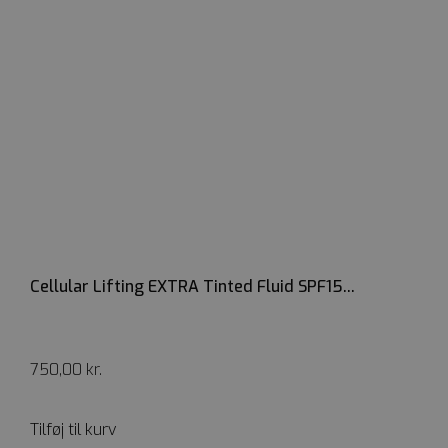
woocommerce_recently_viewed
Automattic In
kosmetologski
wc_cart_created
kosmetologski
Cellular Lifting EXTRA Tinted Fluid SPF15...
750,00
kr.
wc_cart_hash_[abcdef0123456789]{32}
kosmetologski
Tilføj til kurv