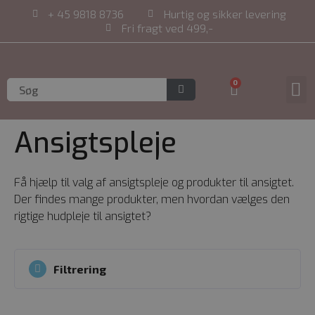
+ 45 9818 8736
Hurtig og sikker levering
Fri fragt ved 499,-
0
Online tidsbe
Ansigtspleje
Få hjælp til valg af ansigtspleje og produkter til ansigtet.
Der findes mange produkter, men hvordan vælges den
rigtige hudpleje til ansigtet?
Filtrering