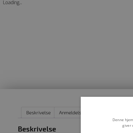
Loading...
Beskrivelse
Anmeldelser (0)
Denne hjemm
giver 
Beskrivelse