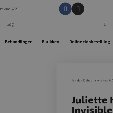
agt ved 499,-
Behandlinger
Butikken
Online tidsbestilling
Forside
/
Dufte
/ Juliette Has A G
Juliette
Invisible