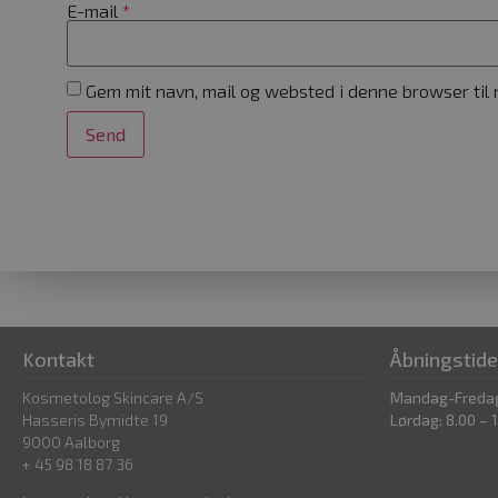
{32}
E-mail
*
CookieScriptConsent
Gem mit navn, mail og websted i denne browser til
woocommerce_recently_v
wc_cart_created
wc_cart_hash_[abcdef0123
Kontakt
Åbningstide
Kosmetolog Skincare A/S
Mandag-Fredag:
Navn
Udbyd
Hasseris Bymidte 19
Lørdag: 8.00 – 
9000 Aalborg
sbjs_current_add
.kosm
+ 45 98 18 87 36