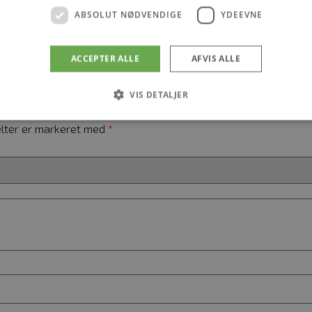
ion af blomsternoter på en træagtig og silkeagtig base af cre
ABSOLUT NØDVENDIGE
YDEEVNE
ACCEPTER ALLE
AFVIS ALLE
VIS DETALJER
 Invisible – 100 ml.”
lter er markeret med
*
Absolut nødvendige
Ydeevne
 muliggør hjemmesidens grundlæggende funktionalitet såsom brugerlogin og kontoad
n de absolut nødvendige cookies.
Udbyder
/
Domæne
Udløbsdato
Beskrivelse
Session
Hjælper WooCommer
Automattic Inc.
hvornår indkøbsvogn
kosmetologskincare.dk
ændres.
art
Session
Hjælper WooCommer
Automattic Inc.
hvornår indkøbsvogn
kosmetologskincare.dk
ændres.
_[abcdef0123456789]
kosmetologskincare.dk
2 dage
Gemmer en unik nøgl