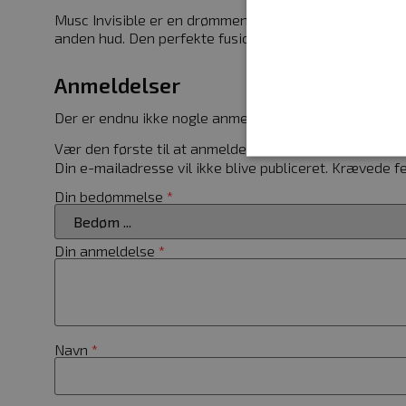
Musc Invisible er en drømmende og afslappet komposit
anden hud. Den perfekte fusion af krop og sjæl.
Anmeldelser
Der er endnu ikke nogle anmeldelser.
Vær den første til at anmelde “Juliette Has A Gun : Musc
Din e-mailadresse vil ikke blive publiceret.
Krævede fe
Din bedømmelse
*
Absolut nødvendige cookies
kan ikke bruges korrekt ude
Din anmeldelse
*
Navn
woocommerce_cart_hash
woocommerce_items_in_c
Navn
*
wp_woocommerce_session