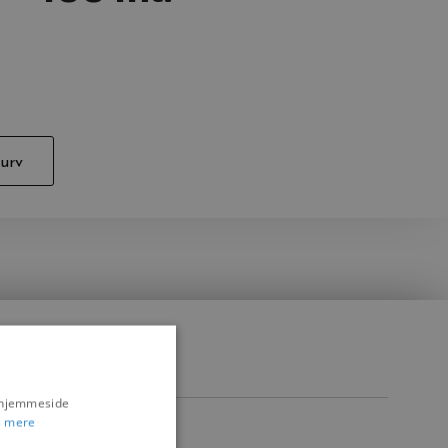
kurv
s hjemmeside
 mere