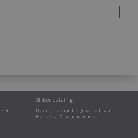
ommerce kan koble din
en med dine kurvdata i
vigerer rundt på siden.
 af Cookie-Script.com-
ke præferencer om samtykke
r nødvendigt, at Cookie-
ner fungerer korrekt.
enest set produkter
gtige tidspunkt, hvor en
 eller ændres, så
or længe kurv-sessionen
i (krypteret sum) af
skurven, så WooCommerce
og opdaterer ændringer i
øb.
Sikker betaling
lser
Du kan betale med følgende kort, samt
MobilePay når du handler hos os.
et aktuelle besøg for at
r typisk oplysninger såsom
 at hjælpe med at spore og