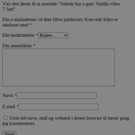
woocommerce_items_in_cart
Automattic In
Vær den første til at anmelde “Juliette has a gun: Vanilla vibes
kosmetologski
7.5ml”
Din e-mailadresse vil ikke blive publiceret.
Krævede felter er
markeret med
*
Din bedømmelse
*
wp_woocommerce_session_[abcdef0123456789]
kosmetologski
{32}
Din anmeldelse
*
Navn
*
CookieScriptConsent
CookieScript
kosmetologski
E-mail
*
Gem mit navn, mail og websted i denne browser til næste gang
jeg kommenterer.