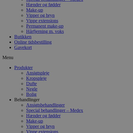
Hænder og fødder
Make-up
Vipper og bryn
Vippe extensions
Permanent make-up
Hårfjerning m. voks
Butikken
Online tidsbestilling
Gavekort
Menu
Produkter
Ansigtspleje
Kropspleje
Dufte
Negle
Bolig
Behandlinger
Ansigtsbehandlinger
Special behandlinger – Medex
Hænder og fødder
Make-up
Vipper og bryn
Vippe extensions