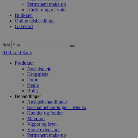
Permanent make-up
Hårfjerning m. voks
Butikken
Online tidsbestilling
Gavekort
Søg
0,00
kr.
0
Kurv
Produkter
Ansigtspleje
Kropspleje
Dufte
Negle
Bolig
Behandlinger
Ansigtsbehandlinger
Special behandlinger – Medex
Hænder og fødder
Make-up
Vipper og bryn
Vippe extensions
Permanent make-up