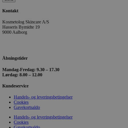
Kontakt
Kosmetolog Skincare A/S
Hasseris Bymidte 19
woocommerce_recently_viewed
Automattic In
kosmetologski
9000 Aalborg
+ 45 98 18 87 36
wc_cart_created
kosmetologski
kosmetologskincare@outlook.com
Åbningstider
Mandag-Fredag: 9.30 – 17.30
Lørdag: 8.00 – 12.00
Kundeservice
wc_cart_hash_[abcdef0123456789]{32}
kosmetologski
Handels- og leveringsbetingelser
Cookies
Gavekortsaldo
Handels- og leveringsbetingelser
Cookies
Gavekortsaldo