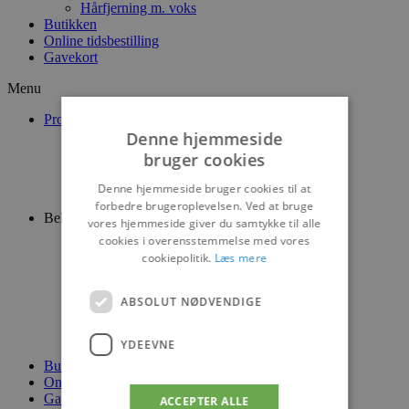
Hårfjerning m. voks
Butikken
Online tidsbestilling
Gavekort
Menu
Produkter
Ansigtspleje
Denne hjemmeside
Kropspleje
bruger cookies
Dufte
Negle
Denne hjemmeside bruger cookies til at
Bolig
forbedre brugeroplevelsen. Ved at bruge
Behandlinger
vores hjemmeside giver du samtykke til alle
Ansigtsbehandlinger
cookies i overensstemmelse med vores
Special behandlinger – Medex
cookiepolitik.
Læs mere
Hænder og fødder
Make-up
Vipper og bryn
ABSOLUT NØDVENDIGE
Vippe extensions
Permanent make-up
YDEEVNE
Hårfjerning m. voks
Butikken
Online tidsbestilling
Gavekort
ACCEPTER ALLE