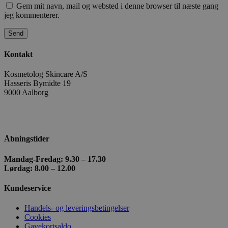
Gem mit navn, mail og websted i denne browser til næste gang
jeg kommenterer.
Kontakt
woocommerce_recently_viewed
Automattic In
kosmetologski
Kosmetolog Skincare A/S
Hasseris Bymidte 19
9000 Aalborg
wc_cart_created
kosmetologski
+ 45 98 18 87 36
kosmetologskincare@outlook.com
Åbningstider
Mandag-Fredag: 9.30 – 17.30
Lørdag: 8.00 – 12.00
wc_cart_hash_[abcdef0123456789]{32}
kosmetologski
Kundeservice
Handels- og leveringsbetingelser
Cookies
Gavekortsaldo