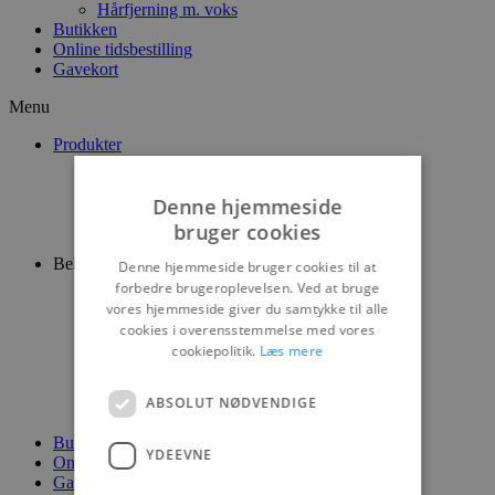
Hårfjerning m. voks
Butikken
Online tidsbestilling
Gavekort
Menu
Produkter
Ansigtspleje
Kropspleje
Denne hjemmeside
Dufte
Negle
bruger cookies
Bolig
Behandlinger
Denne hjemmeside bruger cookies til at
Ansigtsbehandlinger
forbedre brugeroplevelsen. Ved at bruge
Special behandlinger – Medex
vores hjemmeside giver du samtykke til alle
Hænder og fødder
cookies i overensstemmelse med vores
Make-up
cookiepolitik.
Læs mere
Vipper og bryn
Vippe extensions
Permanent make-up
ABSOLUT NØDVENDIGE
Hårfjerning m. voks
Butikken
YDEEVNE
Online tidsbestilling
Gavekort