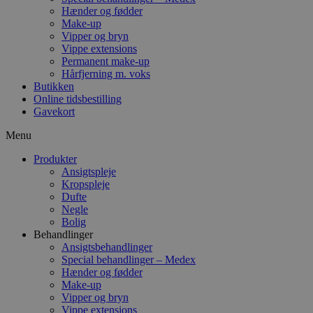
Hænder og fødder
Make-up
Vipper og bryn
Vippe extensions
Permanent make-up
Hårfjerning m. voks
Butikken
Online tidsbestilling
Gavekort
Menu
Produkter
Ansigtspleje
Kropspleje
Dufte
Negle
Bolig
Behandlinger
Ansigtsbehandlinger
Special behandlinger – Medex
Hænder og fødder
Make-up
Vipper og bryn
Vippe extensions