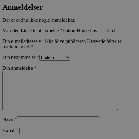
Anmeldelser
woocommerce_items_in_cart
Automattic In
kosmetologski
Der er endnu ikke nogle anmeldelser.
Vær den første til at anmelde “Lotion Humedios – 120 ml”
Din e-mailadresse vil ikke blive publiceret.
Krævede felter er
markeret med
*
wp_woocommerce_session_[abcdef0123456789]
kosmetologski
{32}
Din bedømmelse
*
Din anmeldelse
*
CookieScriptConsent
CookieScript
kosmetologski
Navn
*
E-mail
*