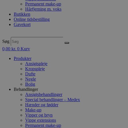
Permanent make-up
Hårfjerning m. voks
Butikken
Online tidsbestilling
Gavekort
Søg
0,00
kr.
0
Kurv
Produkter
Ansigtspleje
Kropspleje
Dufte
Negle
Bolig
Behandlinger
Ansigtsbehandlinger
Special behandlinger – Medex
Hænder og fødder
Make-up
Vipper og bryn
Vippe extensions
Permanent make-up