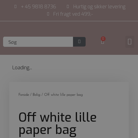
+ 45 9818 8736
Hurtig og sikker levering
Fri fragt ved 499,-
0
Online tidsbe
Loading...
Forside
/
Bolig
/ Off white lille paper bag
Off white lille
paper bag