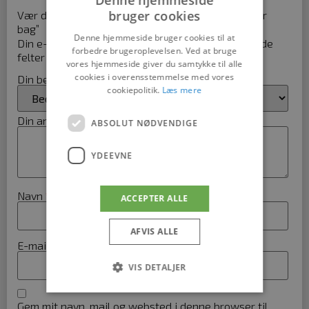
Denne hjemmeside
bruger cookies
Vær den første til at anmelde “Off white lille paper
bag”
Denne hjemmeside bruger cookies til at
Din e-mailadresse vil ikke blive publiceret.
Krævede
forbedre brugeroplevelsen. Ved at bruge
felter er markeret med
*
vores hjemmeside giver du samtykke til alle
cookies i overensstemmelse med vores
Din bedømmelse
*
cookiepolitik.
Læs mere
Din anmeldelse
*
ABSOLUT NØDVENDIGE
YDEEVNE
Navn
*
ACCEPTER ALLE
AFVIS ALLE
E-mail
*
VIS DETALJER
Gem mit navn, mail og websted i denne browser til