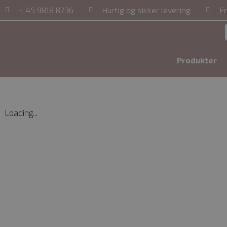
+ 45 9818 8736
Hurtig og sikker levering
Fr
Produkter
Loading...