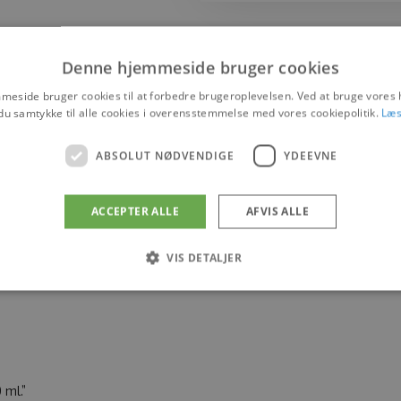
Denne hjemmeside bruger cookies
eside bruger cookies til at forbedre brugeroplevelsen. Ved at bruge vore
du samtykke til alle cookies i overensstemmelse med vores cookiepolitik.
Læs
ABSOLUT NØDVENDIGE
YDEEVNE
ACCEPTER ALLE
AFVIS ALLE
indeholder hydrolized elastin og har et højt indhold af papay
. Anbefales specielt til den tørre og ekstremt tørre hud. Papa
VIS DETALJER
 Night Cream efterlader huden blød og glat. I kombination med
Absolut nødvendige
Ydeevne
 muliggør hjemmesidens grundlæggende funktionalitet såsom brugerlogin og kontoad
n de absolut nødvendige cookies.
ml.”