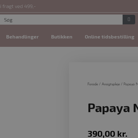
i fragt ved 499,-
Behandlinger
Butikken
Online tidsbestilling
Forside
/
Ansigtspleje
/ Papaya N
Papaya N
390,00
kr.