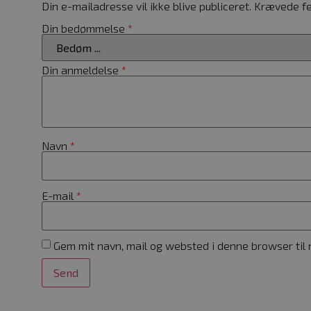
Navn
Din e-mailadresse vil ikke blive publiceret.
Krævede fe
woocommerce_cart_hash
Din bedømmelse
*
woocommerce_items_in_c
Din anmeldelse
*
wp_woocommerce_session
{32}
Navn
*
CookieScriptConsent
E-mail
*
woocommerce_recently_v
wc_cart_created
Gem mit navn, mail og websted i denne browser til
wc_cart_hash_[abcdef0123