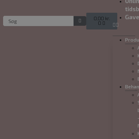
Onli
tidsb
Gave
0,00
kr.
0
Produ
Behan