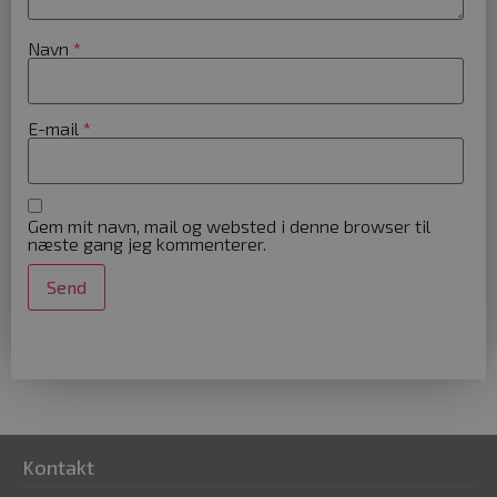
cookies.
Navn
*
Navn
Udbyder
woocommerce_cart_hash
Automatti
kosmetolo
E-mail
*
woocommerce_items_in_cart
Gem mit navn, mail og websted i denne browser til
Automatti
kosmetolo
næste gang jeg kommenterer.
wp_woocommerce_session_[abcdef0123456789]
kosmetolo
{32}
Kontakt