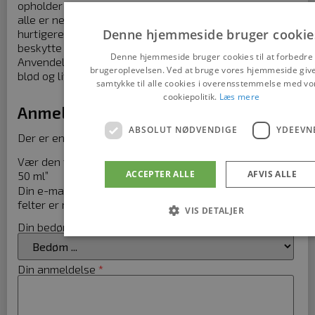
opholder sig meget i neonlys og ved edb-skærm, som
alle er negative faktorer, der bevirker, at huden ældes
Denne hjemmeside bruger cookie
hurtigere end normalt, hvorfor det er vigtigt at
beskytte sig mod disse skadelige indvirkninger.
Denne hjemmeside bruger cookies til at forbedre
Anvendelse af Protective Hydermios resulterer i en
brugeroplevelsen. Ved at bruge vores hjemmeside giv
blød og livskraftig hud.
samtykke til alle cookies i overensstemmelse med vo
cookiepolitik.
Læs mere
Anmeldelser
ABSOLUT NØDVENDIGE
YDEEVN
Der er endnu ikke nogle anmeldelser.
Vær den første til at anmelde “Protective Hydermios –
ACCEPTER ALLE
AFVIS ALLE
50 ml”
Din e-mailadresse vil ikke blive publiceret.
Krævede
felter er markeret med
*
VIS DETALJER
Din bedømmelse
*
Absolut nødvendige
Ydeevne
Din anmeldelse
*
Absolut nødvendige cookies muliggør hjemmesidens grundlæ
funktionalitet såsom brugerlogin og kontoadministration.
Hjemmesiden kan ikke bruges korrekt uden de absolut nødven