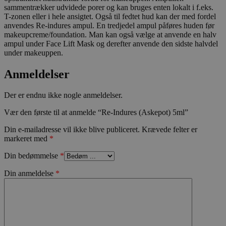
sammentrækker udvidede porer og kan bruges enten lokalt i f.eks.
woocommerce_cart_hash
Automattic In
T-zonen eller i hele ansigtet. Også til fedtet hud kan der med fordel
kosmetologski
anvendes Re-indures ampul. En tredjedel ampul påføres huden før
makeupcreme/foundation. Man kan også vælge at anvende en halv
ampul under Face Lift Mask og derefter anvende den sidste halvdel
under makeuppen.
Anmeldelser
woocommerce_items_in_cart
Automattic In
kosmetologski
Der er endnu ikke nogle anmeldelser.
Vær den første til at anmelde “Re-Indures (Askepot) 5ml”
wp_woocommerce_session_[abcdef0123456789]
kosmetologski
Din e-mailadresse vil ikke blive publiceret.
Krævede felter er
{32}
markeret med
*
Din bedømmelse
*
Din anmeldelse
*