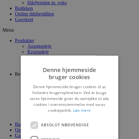
Hårfjerning m. voks
Butikken
Online tidsbestilling
Gavekort
Menu
Produkter
Ansigtspleje
Kropspleje
Dufte
Negle
Bolig
Denne hjemmeside
Behandlinger
bruger cookies
Ansigtsbehandlinger
Special behandlinger – Medex
Denne hjemmeside bruger cookies til at
Hænder og fødder
forbedre brugeroplevelsen. Ved at bruge
Make-up
vores hjemmeside giver du samtykke til alle
Vipper og bryn
cookies i overensstemmelse med vores
Vippe extensions
cookiepolitik.
Læs mere
Permanent make-up
Hårfjerning m. voks
Butikken
ABSOLUT NØDVENDIGE
Online tidsbestilling
Gavekort