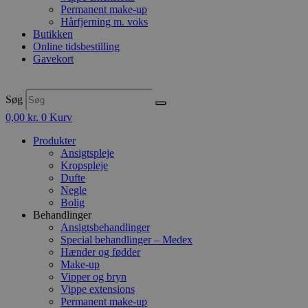
Permanent make-up
Hårfjerning m. voks
Butikken
Online tidsbestilling
Gavekort
Søg
0,00
kr.
0
Kurv
Produkter
Ansigtspleje
Kropspleje
Dufte
Negle
Bolig
Behandlinger
Ansigtsbehandlinger
Special behandlinger – Medex
Hænder og fødder
Make-up
Vipper og bryn
Vippe extensions
Permanent make-up