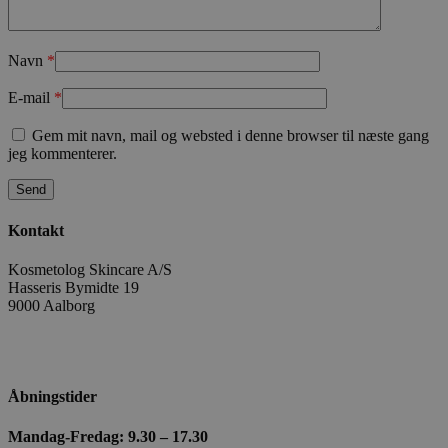
Navn
*
CookieScriptConsent
CookieScript
E-mail
*
kosmetologski
Gem mit navn, mail og websted i denne browser til næste gang
jeg kommenterer.
Kontakt
woocommerce_recently_viewed
Automattic In
Kosmetolog Skincare A/S
kosmetologski
Hasseris Bymidte 19
9000 Aalborg
+ 45 98 18 87 36
kosmetologskincare@outlook.com
Navn
Udbyder
/
Domæne
Ud
Navn
Udbyder
/
Domæne
Udløbsdato
Besk
wc_cart_created
kosmetologskincare.dk
Åbningstider
sbjs_current_add
.kosmetologskincare.dk
Session
Den
wc_cart_hash_[abcdef0123456789]
kosmetologskincare.dk
til 
Mandag-Fredag: 9.30 – 17.30
{32}
oply