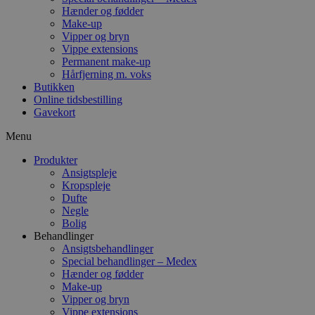
Hænder og fødder
Make-up
Vipper og bryn
Vippe extensions
Permanent make-up
Hårfjerning m. voks
Butikken
Online tidsbestilling
Gavekort
Menu
Produkter
Ansigtspleje
Kropspleje
Dufte
Negle
Bolig
Behandlinger
Ansigtsbehandlinger
Special behandlinger – Medex
Hænder og fødder
Make-up
Vipper og bryn
Vippe extensions