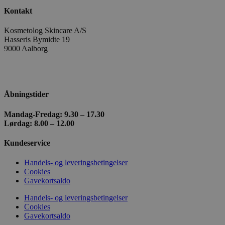
Kontakt
Kosmetolog Skincare A/S
wc_cart_hash_[abcdef0123456789]{32}
kosmetologski
Hasseris Bymidte 19
9000 Aalborg
+ 45 98 18 87 36
kosmetologskincare@outlook.com
Åbningstider
Mandag-Fredag: 9.30 – 17.30
Lørdag: 8.00 – 12.00
Kundeservice
Handels- og leveringsbetingelser
Cookies
Navn
Udbyder
/
Domæne
Udløbsdato
Besk
Gavekortsaldo
sbjs_current_add
.kosmetologskincare.dk
Session
Den
Handels- og leveringsbetingelser
til 
oply
Cookies
aktu
Gavekortsaldo
skel