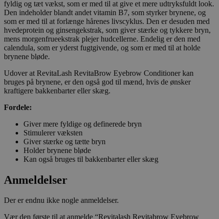
såsom brugerlogin og kontoadministration.
fyldig og tæt vækst, som er med til at give et mere udtryksfuldt look.
Hjemmesiden kan ikke bruges korrekt uden de
Den indeholder blandt andet vitamin B7, som styrker brynene, og
absolut nødvendige cookies.
som er med til at forlænge hårenes livscyklus. Den er desuden med
hvedeprotein og ginsengekstrak, som giver stærke og tykkere bryn,
Navn
Udbyder
/
Do
mens morgenfrueekstrak plejer hudcellerne. Endelig er den med
calendula, som er yderst fugtgivende, og som er med til at holde
woocommerce_cart_hash
Automattic In
kosmetologski
brynene bløde.
Udover at RevitaLash RevitaBrow Eyebrow Conditioner kan
bruges på brynene, er den også god til mænd, hvis de ønsker
kraftigere bakkenbarter eller skæg.
Fordele:
woocommerce_items_in_cart
Automattic In
kosmetologski
Giver mere fyldige og definerede bryn
Stimulerer væksten
Giver stærke og tætte bryn
Holder brynene bløde
Kan også bruges til bakkenbarter eller skæg
wp_woocommerce_session_[abcdef0123456789]
kosmetologski
Anmeldelser
{32}
Der er endnu ikke nogle anmeldelser.
Vær den første til at anmelde “Revitalash Revitabrow Eyebrow