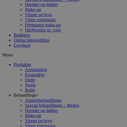
Hænder og fødder
Make-up
Vipper og bryn
Vippe extensions
Permanent make-up
Hårfjerning m. voks
Butikken
Online tidsbestilling
Gavekort
Menu
Produkter
Ansigtspleje
Kropspleje
Dufte
Negle
Bolig
Behandlinger
Ansigtsbehandlinger
Special behandlinger – Medex
Hænder og fødder
Make-up
Vipper og bryn
Vippe extensions