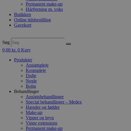
Permanent make-up
Hårfjerning m. voks
Butikken
Online tidsbestilling
Gavekort
Søg
0,00
kr.
0
Kurv
Produkter
Ansigtspleje
Kropspleje
Dufte
Negle
Bolig
Behandlinger
Ansigtsbehandlinger
Special behandlinger – Medex
Hænder og fødder
Make-up
Vipper og bryn
Vippe extensions
Permanent make-up