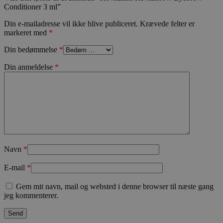
Conditioner 3 ml”
Din e-mailadresse vil ikke blive publiceret.
Krævede felter er
markeret med
*
CookieScriptConsent
CookieScript
Din bedømmelse
*
kosmetologski
Din anmeldelse
*
Navn
*
woocommerce_recently_viewed
Automattic In
kosmetologski
E-mail
*
wc_cart_created
kosmetologski
Gem mit navn, mail og websted i denne browser til næste gang
jeg kommenterer.